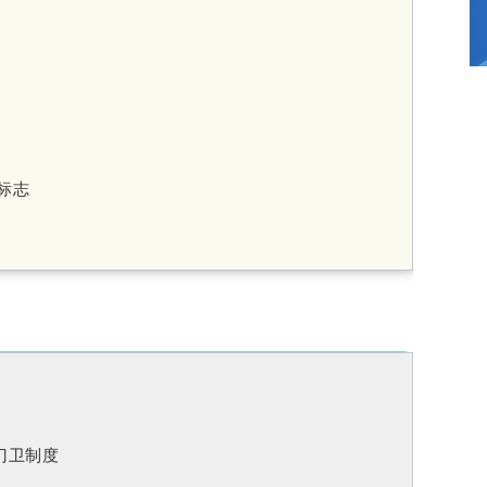
标志
门卫制度