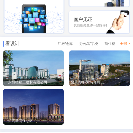
看设计
厂房/仓库
办公/写字楼
商住楼
全部 >
广东博德精工建材有限公司
盛景尚峰·紫马奔腾
中炬高新商住小区