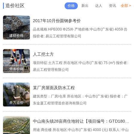
造价社区
价格
新出
达人
资讯
全部 >
2017年10月份圆钢参考价
品名规格:HPB300 Φ25外 产地价格:中山市(广东省) 4059 (t)
建材价格
报价者: 易云工程管理有限公司
人工挖土方
项目特征:土方工程 所在地区:中山市(广东省) 75 (m³) 报价者:
劳务价格
易云工程管理有限公司
某厂房屋面及防水工程
建筑类型：厂房/仓库 所在地区：中山市(广东省) 报价者：广
单方造价
东金厦工程管理造价咨询有限公司
中山南头镇28亩商住地转让【项目编号：GTD18011
0】
用途:商住楼 所在地区:中山市(广东省) 4000 (元) 联系人: 中山