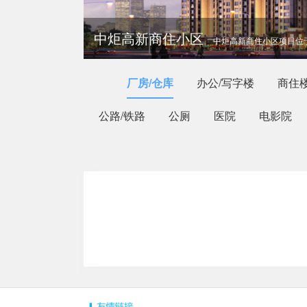
中炬高新商住小区
中炬高新商住小区项目位
广东博德精工建材有限公司
厂房/仓库
办公/写字楼
商住
广东博德
公路/铁路
公厕
医院
电影院
盛景尚峰·紫马奔腾
盛景尚峰·紫马奔腾项目