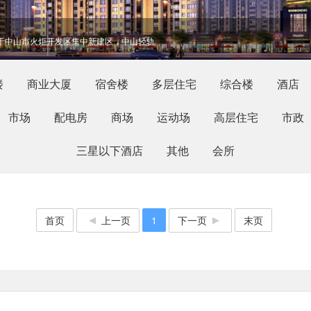
于中山市火炬开发区集中新建区，中山轻轨
楼
商业大厦
宿舍楼
多层住宅
综合楼
酒店
精工建材有限公司是国家高新技术企业，是中国建筑陶瓷行
市场
配电房
商场
运动场
高层住宅
市政
沿中山路、起湾道的“黄金十字”区规划建
三星以下酒店
其他
会所
首页
上一页
1
下一页
末页