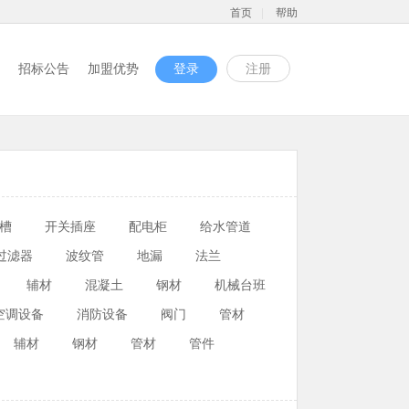
首页
|
帮助
招标公告
加盟优势
登录
注册
槽
开关插座
配电柜
给水管道
过滤器
波纹管
地漏
法兰
辅材
混凝土
钢材
机械台班
空调设备
消防设备
阀门
管材
辅材
钢材
管材
管件