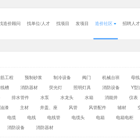
找造价顾问
找单位/人才
找项目
发项目
造价社区
招聘人才
钢筋工程
预制砂浆
制冷设备
阀门
机械台班
母线
线槽
消防器材
荧光灯
照明灯具
消防设备
Y型
件
排水管件
水泵
水龙头
水箱
消能井
仪表
油漆
主材
井盖、座
风管
风管配件
辅材
电缆
电线
电线管
电缆头
电箱
电箱电柜
消防设备
消防器材