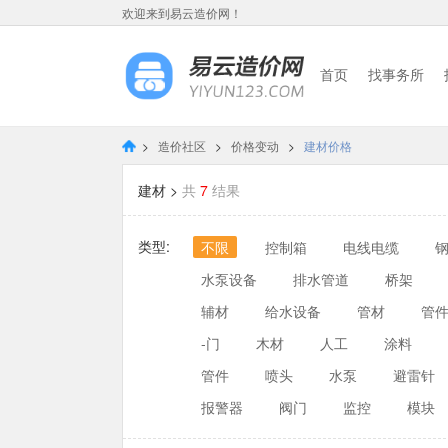
欢迎来到易云造价网！
首页
找事务所
>
造价社区
>
价格变动
>
建材价格
建材 >
共
7
结果
类型:
不限
控制箱
电线电缆
水泵设备
排水管道
桥架
辅材
给水设备
管材
管
-门
木材
人工
涂料
管件
喷头
水泵
避雷针
报警器
阀门
监控
模块