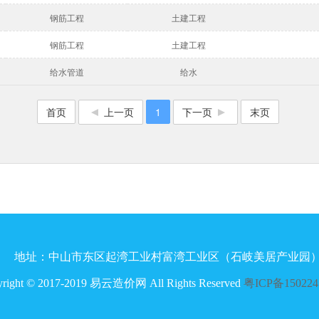
钢筋工程
土建工程
钢筋工程
土建工程
给水管道
给水
首页
上一页
1
下一页
末页
地址：中山市东区起湾工业村富湾工业区（石岐美居产业园）F
yright © 2017-2019 易云造价网 All Rights Reserved
粤ICP备15022