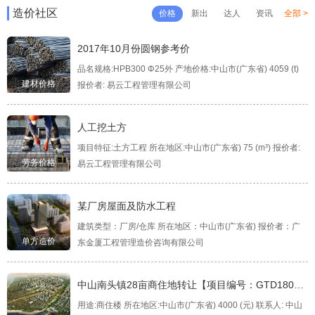
造价社区
价格
新出
达人
资讯
全部 >
2017年10月份圆钢参考价
品名规格:HPB300 Φ25外 产地价格:中山市(广东省) 4059 (t)
建材价格
报价者: 易云工程管理有限公司
人工挖土方
项目特征:土方工程 所在地区:中山市(广东省) 75 (m³) 报价者:
劳务价格
易云工程管理有限公司
某厂房屋面及防水工程
建筑类型：厂房/仓库 所在地区：中山市(广东省) 报价者：广
单方造价
东金厦工程管理造价咨询有限公司
中山南头镇28亩商住地转让【项目编号：GTD18011
0】
用途:商住楼 所在地区:中山市(广东省) 4000 (元) 联系人: 中山